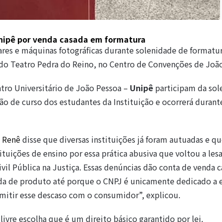
ipê por venda casada em formatura
res e máquinas fotográficas durante solenidade de formatu
ço do Teatro Pedra do Reino, no Centro de Convenções de Joã
tro Universitário de João Pessoa –
Unipê
participam da sol
são de curso dos estudantes da Instituição e ocorrerá durant
 Renê
disse que diversas instituições já foram autuadas e qu
tituições de ensino por essa prática abusiva que voltou a lesa
l Pública na Justiça. Essas denúncias dão conta de venda c
enda de produto até porque o CNPJ é unicamente dedicado a 
rmitir esse descaso com o consumidor”, explicou.
 livre escolha que é um direito básico garantido por lei.