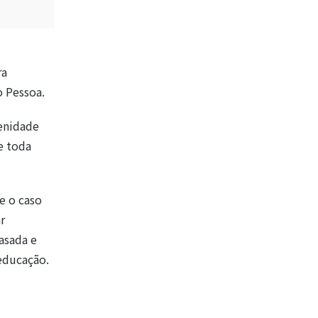
ra
o Pessoa.
enidade
e toda
e o caso
r
asada e
educação.