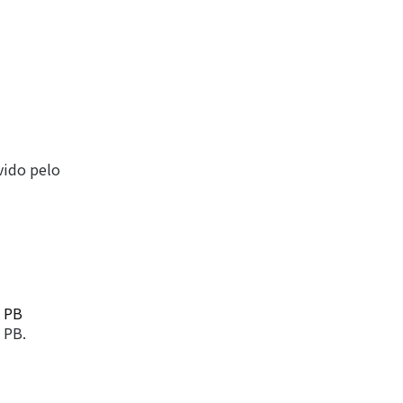
vido pelo
a PB
 PB.