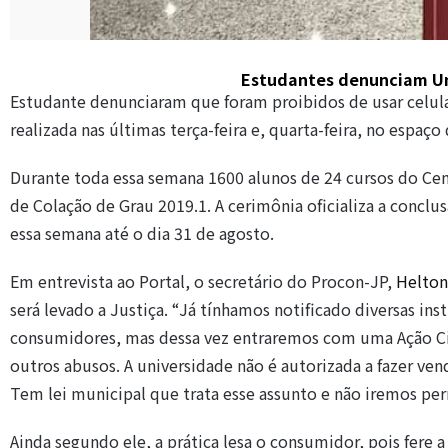
Estudantes denunciam Un
Estudante denunciaram que foram proibidos de usar celula
realizada nas últimas terça-feira e, quarta-feira, no espa
Durante toda essa semana 1600 alunos de 24 cursos do Cen
de Colação de Grau 2019.1. A cerimônia oficializa a conclu
essa semana até o dia 31 de agosto.
Em entrevista ao Portal, o secretário do Procon-JP,
Helton
será levado a Justiça. “Já tínhamos notificado diversas ins
consumidores, mas dessa vez entraremos com uma Ação Civi
outros abusos. A universidade não é autorizada a fazer v
Tem lei municipal que trata esse assunto e não iremos pe
Ainda segundo ele, a prática lesa o consumidor, pois fere a