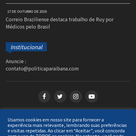
17 DE OUTUBRO DE 2019
Correio Braziliense destaca trabalho de Ruy por
Médicos pelo Brasil
Institucional
Anuncie :
contato@politicaparaibana.com
Usamos cookies em nosso site para fornecer a
Copyright © 2026
Política Paraibana
. Todos os
experiência mais relevante, lembrando suas preferências
e visitas repetidas. Ao clicar em “Aceitar”, você concorda
direitos reservados.
com o uso de TODOS os cookies. No entanto, você pode