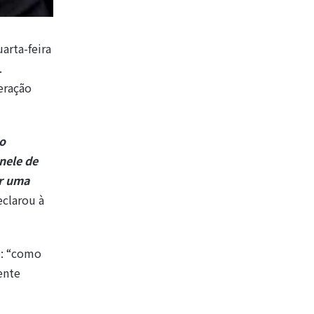
arta-feira
.
eração
do
nele de
ar uma
eclarou à
o: “como
ente