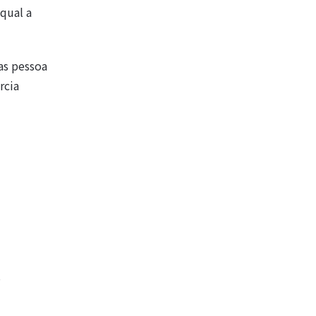
qual a
as pessoa
rcia
s