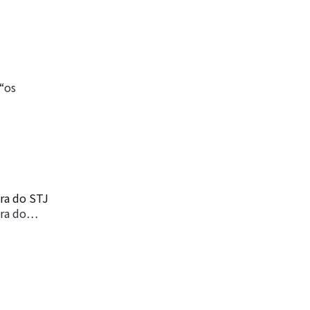
 “os
tra do STJ
stra do…