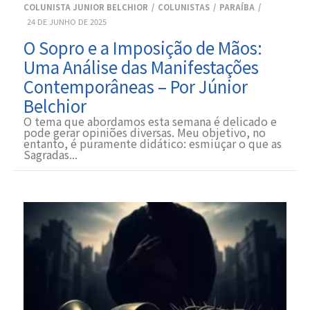
COLUNISTA JUNIOR BELCHIOR
COLUNISTAS
PARAÍBA
24 DE JUNHO DE 2025
O Sopro e a Imposição de Mãos:
Uma Análise das Manifestações
Contemporâneas – Por Júnior
Belchior
O tema que abordamos esta semana é delicado e
pode gerar opiniões diversas. Meu objetivo, no
entanto, é puramente didático: esmiuçar o que as
Sagradas...