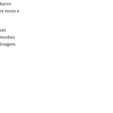
bairro
re novos e
mais
 recebeu
rdinagem.