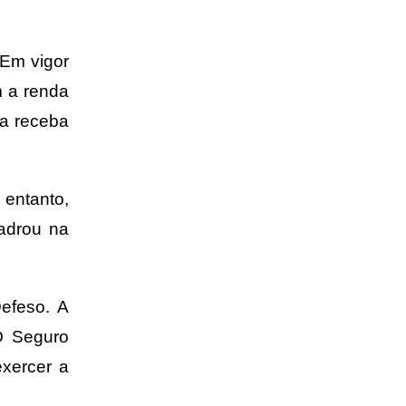
Em vigor
m a renda
ia receba
 entanto,
adrou na
efeso. A
O Seguro
xercer a