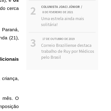
18), e
os
COLUNISTA JOACI JÚNIOR
odo cerca
8 DE FEVEREIRO DE 2021
Uma estrela ainda mais
solitária!
 Paraná,
nda (21),
17 DE OUTUBRO DE 2019
Correio Braziliense destaca
trabalho de Ruy por Médicos
pelo Brasil
icionais
 criança,
a mês. O
omposição