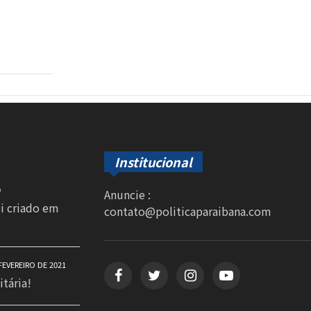
Institucional
0
Anuncie :
oi criado em
contato@politicaparaibana.com
FEVEREIRO DE 2021
itária!