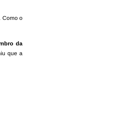
o. Como o
embro da
niu que a