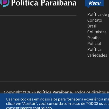
Menu
Política de
Contato
Brasil
Colunistas
Paraíba
Policial
Política
Variedades
Copyright © 2026
Política Paraibana
. Todos os direitos 
Usamos cookies em nosso site para fornecer a experiência mai
clicar em “Aceitar”, você concorda com o uso de TODOS os co
consentimento controlado.