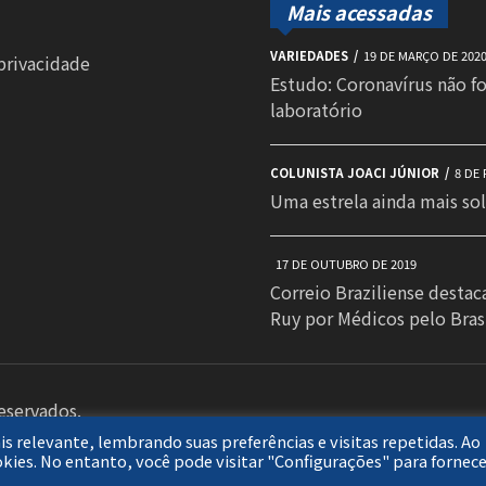
Mais acessadas
VARIEDADES
19 DE MARÇO DE 202
 privacidade
Estudo: Coronavírus não f
laboratório
COLUNISTA JOACI JÚNIOR
8 DE 
Uma estrela ainda mais sol
17 DE OUTUBRO DE 2019
Correio Braziliense destac
Ruy por Médicos pelo Bras
reservados.
s relevante, lembrando suas preferências e visitas repetidas. Ao
okies. No entanto, você pode visitar "Configurações" para fornec