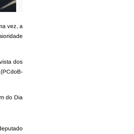
ma vez, a
aioridade
vista dos
a (PCdoB-
em do Dia
 deputado