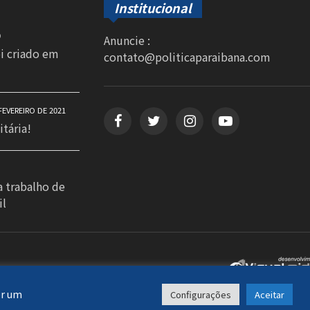
Institucional
0
Anuncie :
oi criado em
contato@politicaparaibana.com
FEVEREIRO DE 2021
itária!
a trabalho de
il
er um
Configurações
Aceitar