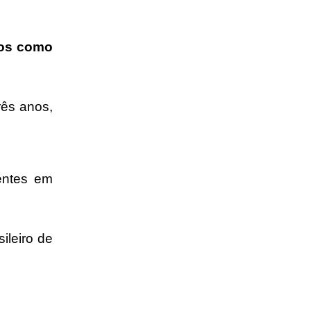
tos como
rês anos,
entes em
ileiro de