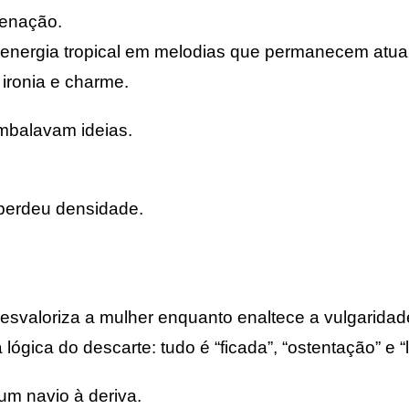
lienação.
 energia tropical em melodias que permanecem atuai
 ironia e charme.
mbalavam ideias.
perdeu densidade.
desvaloriza a mulher enquanto enaltece a vulgaridad
lógica do descarte: tudo é “ficada”, “ostentação” e “l
m navio à deriva.