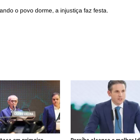
do o povo dorme, a injustiça faz festa.
staca em primeiro
Paraíba alcança o melhor I