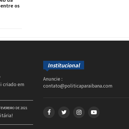
 entre os
Institucional
0
Anuncie :
oi criado em
contato@politicaparaibana.com
FEVEREIRO DE 2021
itária!