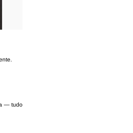
ente.
ça — tudo