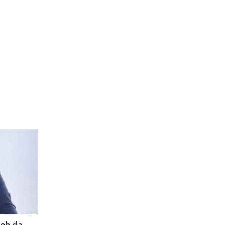
deb da