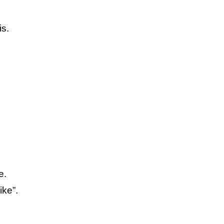
s.
e.
ike”.