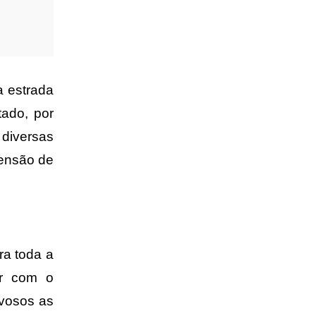
a estrada
ado, por
diversas
tensão de
ra toda a
ir com o
uvosos as