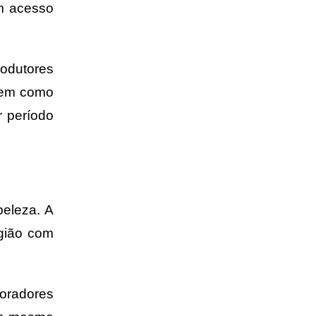
m acesso
odutores
 bem como
 período
beleza. A
egião com
moradores