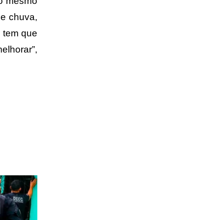
no mesmo
de chuva,
r tem que
lhorar”,