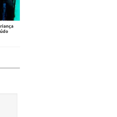
criança
eúdo