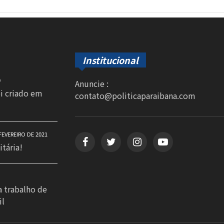
Institucional
0
Anuncie :
oi criado em
contato@politicaparaibana.com
FEVEREIRO DE 2021
itária!
a trabalho de
il