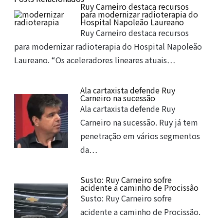
Ruy Carneiro destaca recursos
para modernizar radioterapia do
A post shared by Ruy Carneiro (@ruy.carneiro)
Hospital Napoleão Laureano
Ruy Carneiro destaca recursos
para modernizar radioterapia do Hospital Napoleão
Laureano. “Os aceleradores lineares atuais…
Ala cartaxista defende Ruy
Carneiro na sucessão
Ala cartaxista defende Ruy
Carneiro na sucessão. Ruy já tem
penetração em vários segmentos
da…
Susto: Ruy Carneiro sofre
acidente a caminho de Procissão
Susto: Ruy Carneiro sofre
acidente a caminho de Procissão.