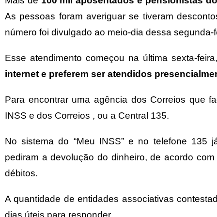
Mais de
100 mil aposentados e pensionistas do
As pessoas foram averiguar se tiveram descontos
número foi divulgado ao meio-dia dessa segunda-fe
Esse atendimento começou na última sexta-feir
internet e preferem ser atendidos presencialm
Para encontrar uma agência dos Correios que f
INSS e dos Correios
, ou a Central 135.
No sistema do “Meu INSS” e no telefone 135 j
pediram a devolução do dinheiro, de acordo com
débitos.
A quantidade de entidades associativas contesta
dias úteis para responder.