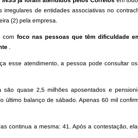
 INSS já foram atendidos pelos Correios
em todo 
 irregulares de entidades associativas no contra
ira (2) pela empresa.
a, com
foco nas pessoas que têm dificuldade e
ente
.
aça esse atendimento, a pessoa pode consultar o
á são quase 2,5 milhões aposentados e pensioni
 o último balanço de sábado. Apenas 60 mil confi
das continua a mesma: 41. Após a contestação, el