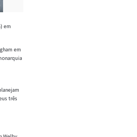
6) em
ingham em
 monarquia
 planejam
eus três
n Welby,