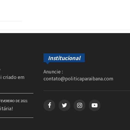
Institucional
0
Anuncie :
oi criado em
contato@politicaparaibana.com
FEVEREIRO DE 2021
itária!