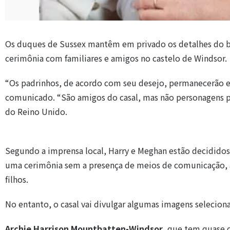
Os duques de Sussex mantêm em privado os detalhes do 
cerimônia com familiares e amigos no castelo de Windsor.
“Os padrinhos, de acordo com seu desejo, permanecerão e
comunicado. “São amigos do casal, mas não personagens p
do Reino Unido.
Segundo a imprensa local, Harry e Meghan estão decididos
uma cerimônia sem a presença de meios de comunicação, 
filhos.
No entanto, o casal vai divulgar algumas imagens seleciona
Archie Harrison Mountbatten-Windsor
, que tem quase d