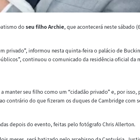
batismo do
seu filho Archie
, que acontecerá neste sábado (
m privado”, informou nesta quinta-feira o palácio de Buck
úblicos”, continuou o comunicado da residência oficial da
 a manter seu filho como um “cidadão privado” e, por isso,
ao contrário do que fizeram os duques de Cambridge com s
das depois do evento, feitas pelo fotógrafo Chris Allerton.
ois meses, será batizado pelo arcebispo da Cantuária, Justi