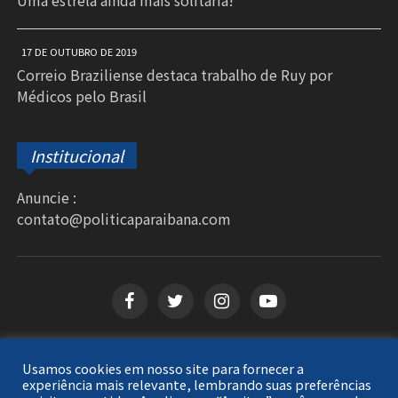
Uma estrela ainda mais solitária!
17 DE OUTUBRO DE 2019
Correio Braziliense destaca trabalho de Ruy por
Médicos pelo Brasil
Institucional
Anuncie :
contato@politicaparaibana.com
Usamos cookies em nosso site para fornecer a
Copyright © 2026
Política Paraibana
. Todos os
experiência mais relevante, lembrando suas preferências