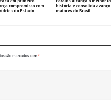
staca em primeiro
Paraíba alcança o melhor I
força compromisso com
história e consolida avanço
hídrica do Estado
maiores do Brasil
ios são marcados com
*