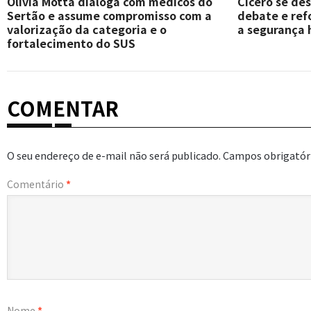
Olívia Motta dialoga com médicos do
Cícero se de
Sertão e assume compromisso com a
debate e re
valorização da categoria e o
a segurança 
fortalecimento do SUS
COMENTAR
O seu endereço de e-mail não será publicado.
Campos obrigatór
Comentário
*
Nome
*