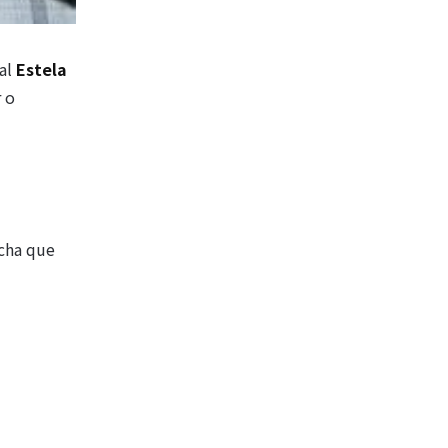
ual
Estela
 o
acha que