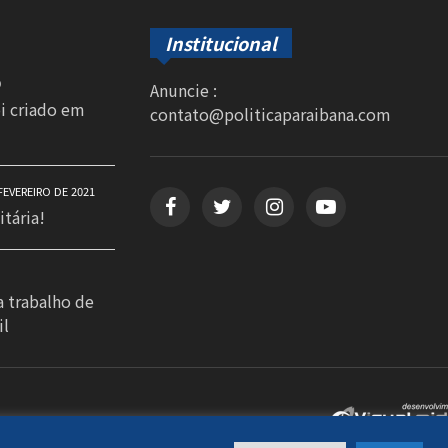
Institucional
0
Anuncie :
oi criado em
contato@politicaparaibana.com
FEVEREIRO DE 2021
itária!
a trabalho de
il