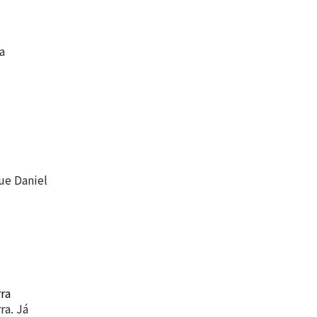
a
que Daniel
ra
ra. Já