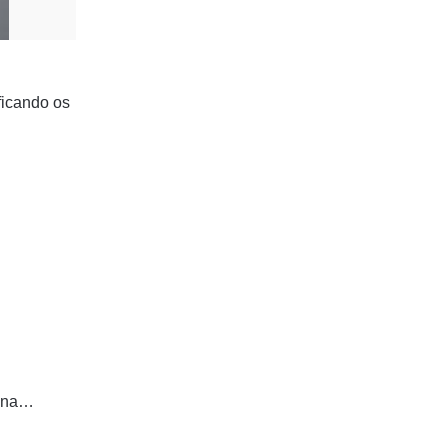
ficando os
o na…