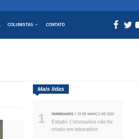
L
COLUNISTAS
CONTATO
Mais lidas
VARIEDADES
19 DE MARÇO DE 2020
Estudo: Coronavírus não foi
criado em laboratório