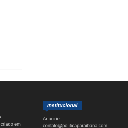
Institucional
0
Anuncie :
 criado em
contato@politicaparaibana.com