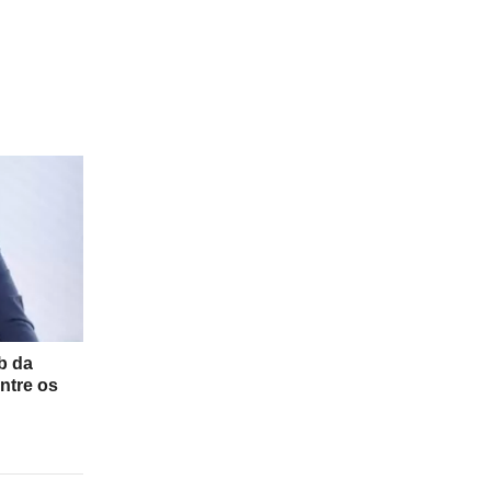
b da
ntre os