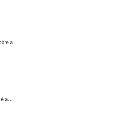
obre a
m é a…