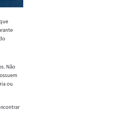
 que
arante
 do
os. Não
 possuem
ria ou
encontrar