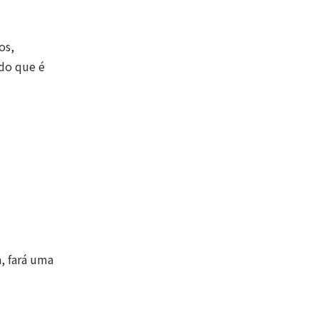
os,
do que é
, fará uma