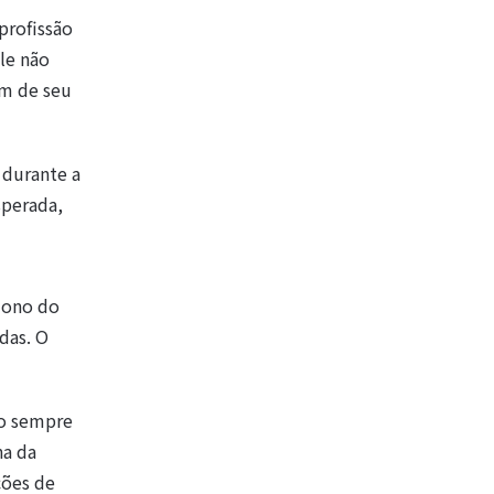
 profissão
le não
am de seu
 durante a
sperada,
 dono do
das. O
ho sempre
na da
ções de