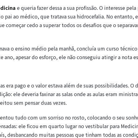
dicina
e queria fazer dessa a sua profissão. O interesse pela
o pai ao médico, que tratava sua hidrocefalia. No entanto, e
que começar cedo a superar todos os desafios que o separav
nava o ensino médio pela manhã, concluía um curso técnico
ste ano, apesar do esforço, ele não conseguiu atingir a nota e
s era pago e o valor estava além de suas possibilidades. O
o: ele deveria faxinar as salas onde as aulas eram ministra
eitou sem pensar duas vezes.
guentou tudo com um sorriso no rosto, colocando o seu son
adas: ele ficou em quarto lugar no vestibular para Medici
aís, desbancando muitas pessoas que tinham todas as condi