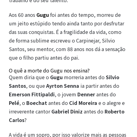
trabalho e do seu talento.
Aos 60 anos
Gugu
foi antes do tempo, morreu de
um jeito estúpido tendo ainda tanto por desfrutar
das suas conquistas. É a fragilidade da vida, como
de forma sublime escreveu o Carpinejar, Silvio
Santos, seu mentor, com 88 anos nos dá a sensação
que o filho partiu antes do pai.
O quê a morte do Gugu nos ensina?
Quem diria que o
Gugu
morreria antes do
Silvio
Santos
, ou que
Ayrton Senna
ia partir antes do
Emerson Fittipaldi
, o jovem
Denner
antes do
Pelé
, o
Boechat
antes do
Cid Moreira
e o alegre e
irreverente cantor
Gabriel Diniz
antes do
Roberto
Carlos
?
A vida é um sopro, por isso valorize mais as pessoas