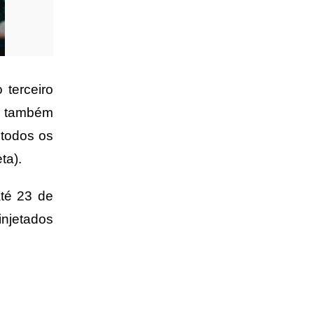
 terceiro
no também
 todos os
ta).
até 23 de
njetados