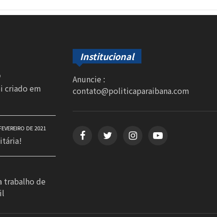
Institucional
0
Anuncie :
oi criado em
contato@politicaparaibana.com
FEVEREIRO DE 2021
itária!
a trabalho de
il