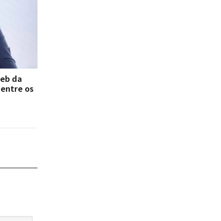
deb da
 entre os