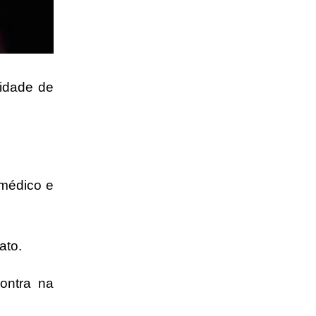
cidade de
.
 médico e
fato.
ontra na