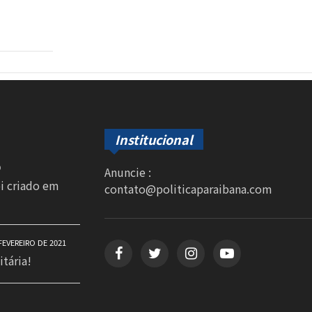
Institucional
0
Anuncie :
oi criado em
contato@politicaparaibana.com
FEVEREIRO DE 2021
itária!