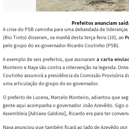
Prefeitos anunciam saíd
A crise do PSB caminha para uma debandada de lideranças 
(Rio Tinto) disseram, na manhã desta terça-feira (10), ao
P
pelo grupo do ex-governador Ricardo Coutinho (PSB).
A exemplo de seis prefeitos, que assinaram
a carta envia
Monteiro e Naya são contra a intervenção na legenda. Onte
Coutinho assumirá a presidência da Comissão Provisória da
uma articulação do grupo do ex-governador.
O prefeito de Lucena, Marcelo Monteiro, adiantou que segu
gente aqui acompanha o governador João Azevêdo. Sigo o g
Assembleia [Adriano Galdino], Ricardo era para ter convers
Naya anunciou que também ficará ao lado de Azevêdo por “