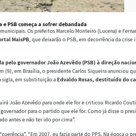
a e PSB começa a sofrer debandada
municipais. Os prefeitos Marcelo Monteiro (Lucena) e Fern
ortal MaisPB
, que deixarão o PSB, em decorrência da crise 
da pelo governador João Azevêdo (PSB) à direção nacio
m (9), em Brasília, o presidente Carlos Siqueira anunciou q
 sigla, em substituição a
Edvaldo Rosas, destituído do c
irá João Azevêdo para onde ele for e criticou Ricardo Couti
overnador para o partido que ele for. Como já disse o pres
ado antes e não ter ido por cima”.
coerência”. “Em 2007, eu fazia parte do PPS. Na época o pr