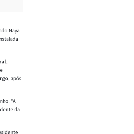
ando Naya
instalada
nal
,
ue
argo
, após
nho. “A
idente da
esidente