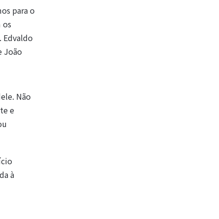
os para o
 os
. Edvaldo
e João
dele. Não
te e
ou
ício
da à