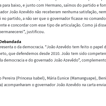
para baixo, e junto com Hermano, saímos do partido e fom
rnador João Azevêdo não receberam nenhuma satisfação, nem
ei no partido, a não ser que o governador ficasse no comando
ente e concordar com esse tipo de articulação. Como já diss
rmanecerei”, justificou.
Debandada
presenta o da democracia. “João Azevêdo tem feito o papel 
ojeto, que defendemos desde 2010. João tem sido competen
a, da democracia e do governado João Azevêdo”, complement
o Pereira (Princesa Isabel), Mária Eunice (Mamanguape), Ben
ousa) acompanharam o governador João Azevêdo na carta envia