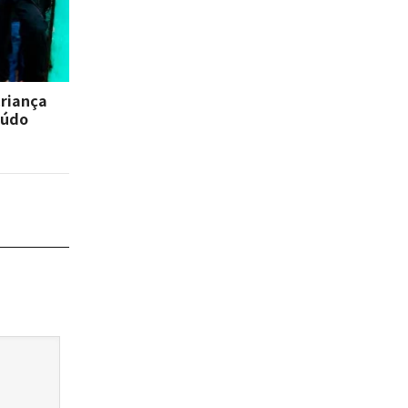
criança
eúdo