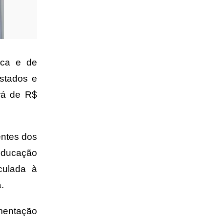
ica e de
estados e
rá de R$
entes dos
 Educação
culada à
a.
ementação