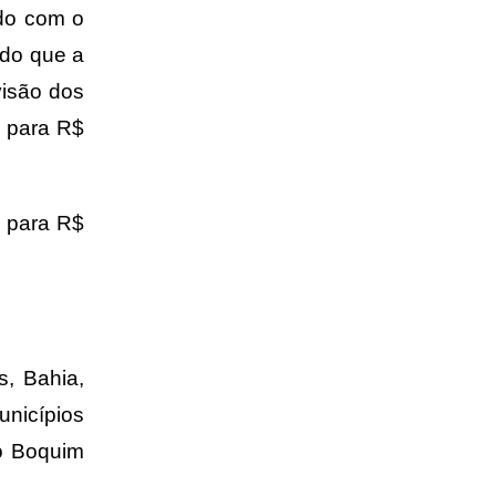
rdo com o
 do que a
visão dos
1 para R$
s para R$
, Bahia,
unicípios
mo Boquim