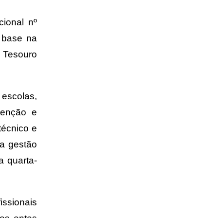
cional nº
 base na
o Tesouro
 escolas,
tenção e
técnico e
na gestão
a quarta-
issionais