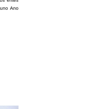
dos entes
luno Ano