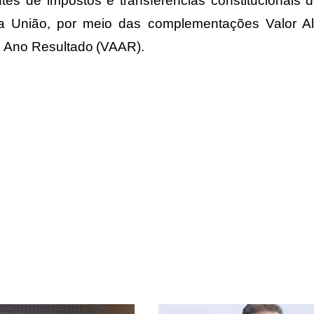
es de impostos e transferências constitucionais 
a União, por meio das complementações Valor A
no Ano Resultado (VAAR).