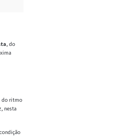
sta
, do
óxima
 do ritmo
, nesta
 condição