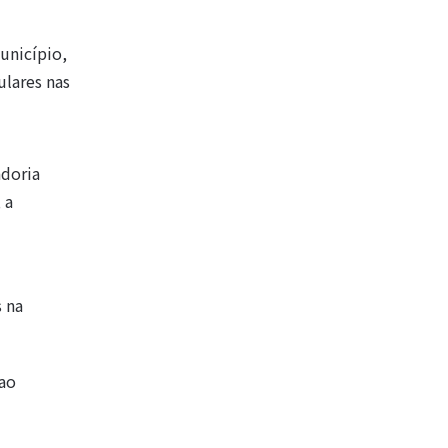
unicípio,
lares nas
adoria
 a
 na
 ao