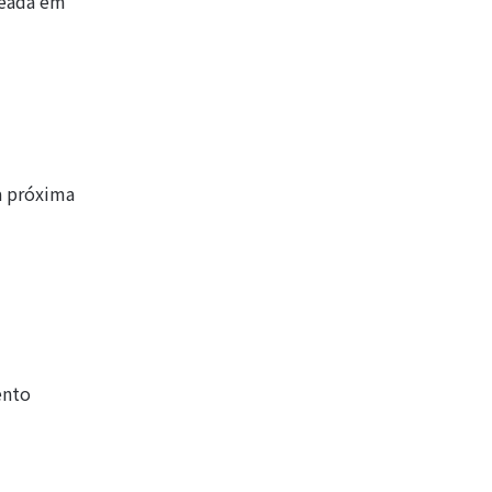
deada em
a próxima
ento