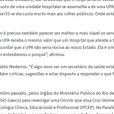
 custo de uma unidade hospitalar se assemelha a de uma UPA
ia OS se ela custa muito mais aos cofres públicos. Onde está
er é preciso também parecer ser melhor e mais viável os serv
ma UPA receba o mesmo valor que um Hospital que atende a
ordar que a UPA não seria nociva ao nosso Estado. Ela é sim,
s entendemos o porquê”, afirmou.
raldo Medeiros. “É algo novo ver um secretário de saúde est
mbém críticas, sugestões e estar disposto a responder o que 
mbro passado, pelos órgãos do Ministério Público do Rio de
PGO-Gaeco) para investigar uma Orcrim que atua Cruz Verme
icologia Clínica, Educacional e Profissional (IPCEP). Na Paraí