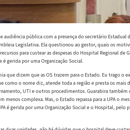
e audiência pública com a presença do secretário Estadual 
embleia Legislativa. Ela questionou ao gestor, quais os moti
ecursos para custear as despesas do Hospital Regional de G
 é gerida por uma Organização Social.
ia que dizem que as OS trazem para o Estado. Eu trago o 
ue como o nome diz, atende toda a região e presta os mais d
internamento, UTI e outros procedimentos. Guarabira também
bem menos complexa. Mas, o Estado repassa para a UPA o me
UPA é gerida por uma Organização Social e o Hospital, pelo 
as duas unidades, não há dúvidas que o hospital deve custa