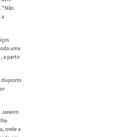
. “Não
 a
iços
 toda uma
 a partir
á disposto
for
 Janeiro
lha
ba, onde a