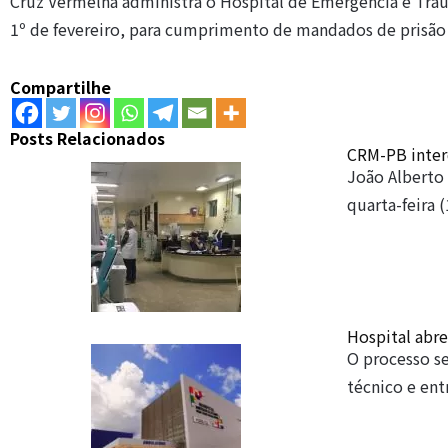
Cruz Vermelha administra o Hospital de Emergência e Tra
1º de fevereiro, para cumprimento de mandados de prisão 
Compartilhe
Posts Relacionados
CRM-PB inter
João Alberto
quarta-feira 
Hospital abre
O processo se
técnico e ent