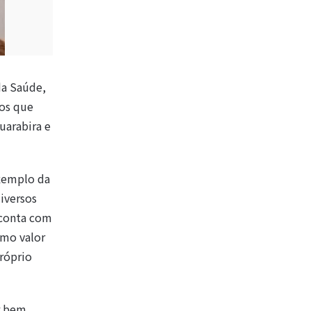
da Saúde,
vos que
uarabira e
exemplo da
iversos
 conta com
smo valor
próprio
r bem