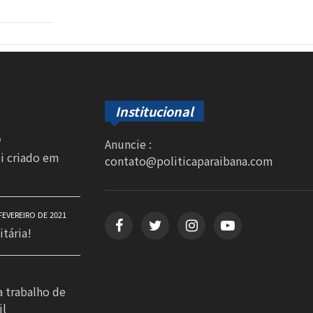
Institucional
0
Anuncie :
oi criado em
contato@politicaparaibana.com
FEVEREIRO DE 2021
itária!
a trabalho de
il