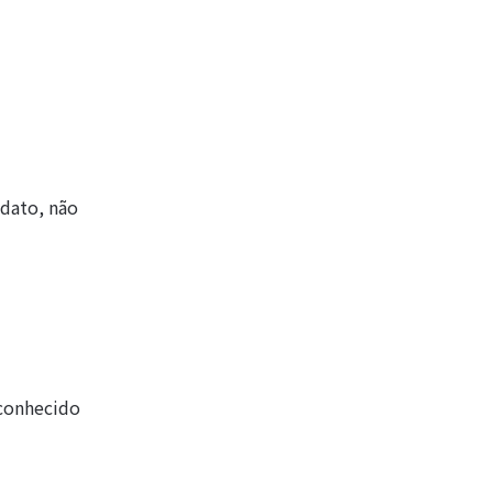
idato, não
 conhecido