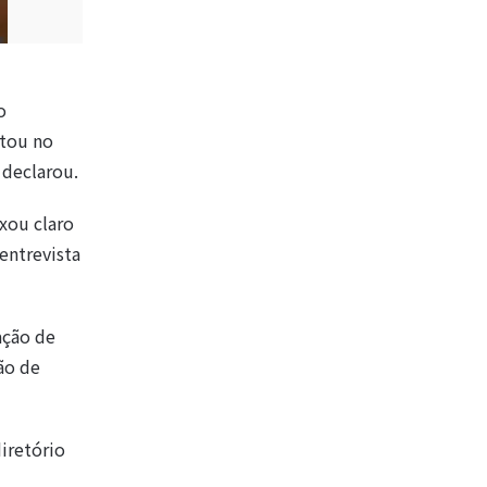
o
stou no
 declarou.
xou claro
entrevista
ação de
ão de
iretório