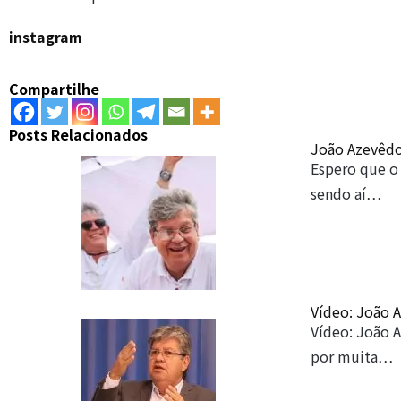
instagram
Compartilhe
Posts Relacionados
João Azevêdo
Espero que o 
sendo aí…
Vídeo: João 
Vídeo: João 
por muita…