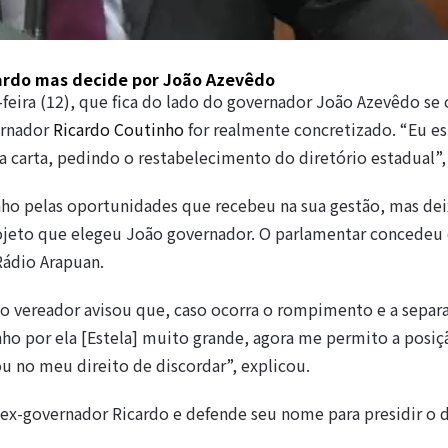
ardo mas decide por João Azevêdo
feira (12), que fica do lado do governador João Azevêdo se 
ernador
Ricardo Coutinho
for realmente concretizado. “Eu e
carta, pedindo o restabelecimento do diretório estadual”,
nho pelas oportunidades que recebeu na sua gestão, mas dei
ojeto que elegeu João governador. O parlamentar concedeu 
Rádio Arapuan.
 o vereador avisou que, caso ocorra o rompimento e a separ
nho por ela [Estela] muito grande, agora me permito a posiç
ou no meu direito de discordar”, explicou.
o ex-governador Ricardo e defende seu nome para presidir o d