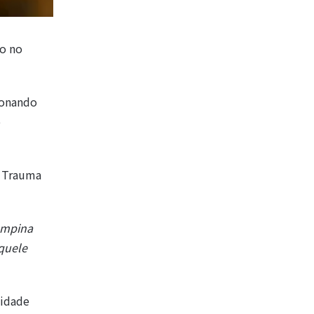
o no
ionando
o
o Trauma
Campina
quele
nidade