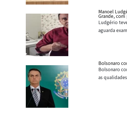
Manoel Ludgé
Grande, com 
Ludgério tev
aguarda exa
Bolsonaro co
Bolsonaro con
as qualidade