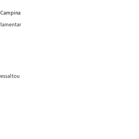
e Campina
rlamentar
ressaltou