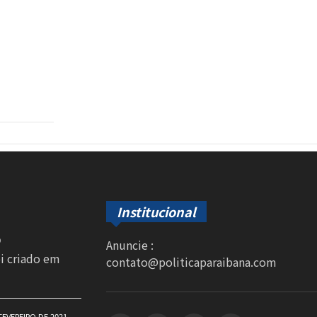
Institucional
0
Anuncie :
oi criado em
contato@politicaparaibana.com
FEVEREIRO DE 2021