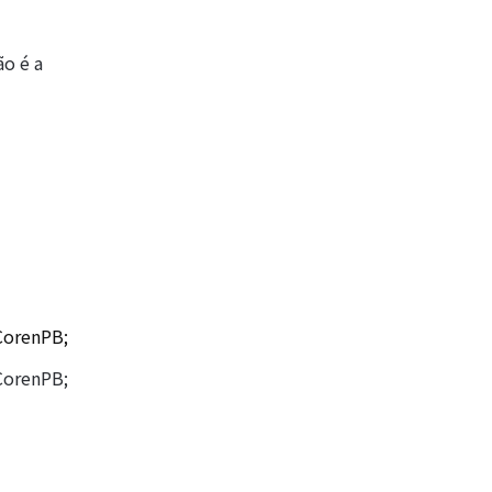
ão é a
CorenPB;
CorenPB;