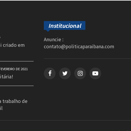
Institucional
0
Anuncie :
oi criado em
contato@politicaparaibana.com
FEVEREIRO DE 2021
itária!
a trabalho de
il