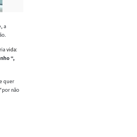
, a
ão.
ria
vida
:
nho “,
ue quer
 “por não