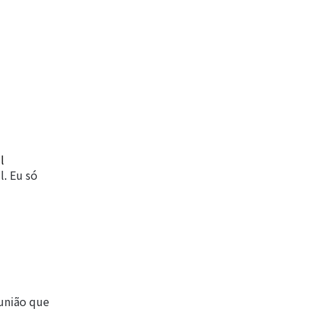
l
. Eu só
eunião que