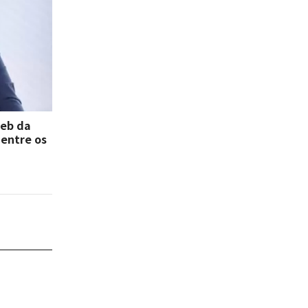
deb da
 entre os