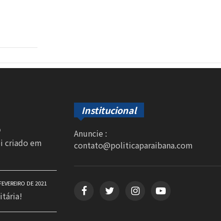
Institucional
0
Anuncie :
oi criado em
contato@politicaparaibana.com
FEVEREIRO DE 2021
itária!