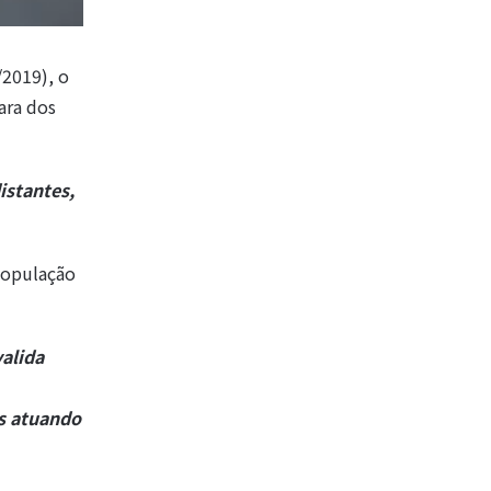
2019), o
ara dos
istantes,
população
alida
os atuando