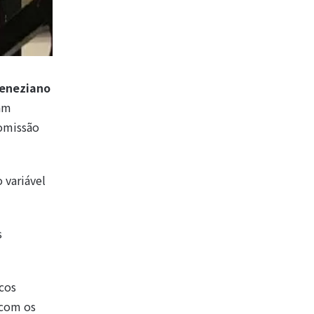
eneziano
gam
Comissão
 variável
s
cos
 com os