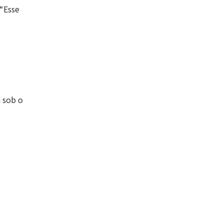
 “Esse
 sob o