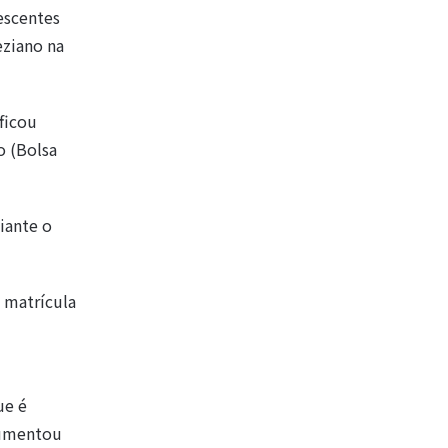
escentes
eziano na
ficou
o (Bolsa
iante o
 matrícula
ue é
rgumentou