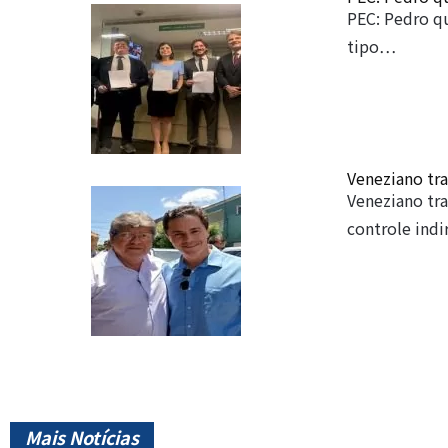
PEC: Pedro qu
tipo…
Veneziano tra
Veneziano tr
controle ind
Mais Notícias