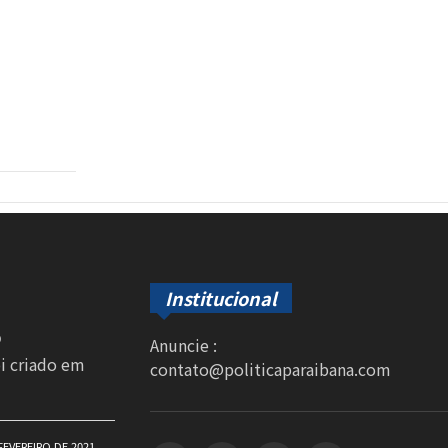
Institucional
0
Anuncie :
oi criado em
contato@politicaparaibana.com
FEVEREIRO DE 2021