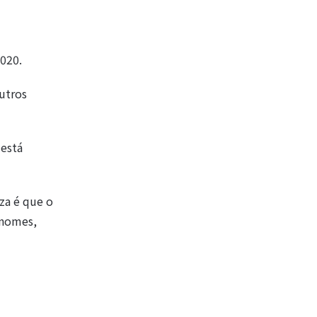
2020.
utros
está
za é que o
 nomes,